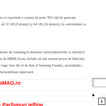
a ce reprezintă o creștere de peste 30% față de generația
i de 32 GB (8 straturi) și 64 GB (16 straturi), în conformitate cu
ătoare ale Samsung în domeniul semiconductorilor și valorifică
ția de HBM4 Acesta include cel mai avansat proces de fabricație
și logic base die-ul de 4nm al Samsung Foundry, permițându-i
acturabilitate superioară.
a eMAG.ro
1
• Parfumuri ieftine