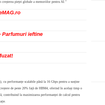
ăm creșterea pieței globale a memoriilor pentru AI.”
a eMAG.ro
• Parfumuri ieftine
fuzat!
, cu performanțe scalabile până la 16 Gbps pentru a susține
o creștere de peste 20% față de HBM4, oferind în același timp o
vă, contribuind la maximizarea performanței de calcul pentru
ație.