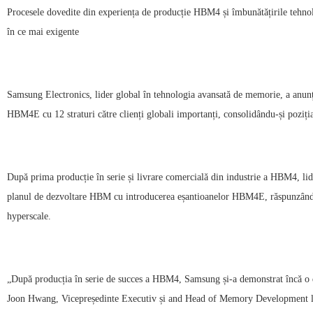
Procesele dovedite din experiența de producție HBM4 și îmbunătățirile tehnolo
în ce mai exigente
Samsung Electronics, lider global în tehnologia avansată de memorie, a anunța
HBM4E cu 12 straturi către clienți globali importanți, consolidându-și poziț
După prima producție în serie și livrare comercială din industrie a HBM4, lid
planul de dezvoltare HBM cu introducerea eșantioanelor HBM4E, răspunzând cer
hyperscale.
„După producția în serie de succes a HBM4, Samsung și-a demonstrat încă o 
Joon Hwang, Vicepreședinte Executiv și and Head of Memory Development la 