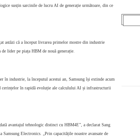
gice susțin sarcinile de lucru AI de generație următoare, din ce
t astăzi că a început livrarea primelor mostre din industrie
ia de lider pe piața HBM de nouă generație.
er în industrie, la începutul acestui an, Samsung își extinde acum
ințelor în rapidă evoluție ale calculului AI și infrastructurii
dată avantajul tehnologic distinct cu HBM4E”, a declarat Sang
Samsung Electronics. „Prin capacitățile noastre avansate de