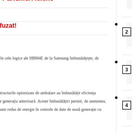
fuzat!
2
 și în cele logice ale HBM4E de la Samsung îmbunătățește, de
3
structurile optimizate de ambalare au îmbunătățit eficiența
de generația anterioară. Aceste îmbunătățiri permit, de asemenea,
4
onsum redus de energie în centrele de date de nouă generație cu