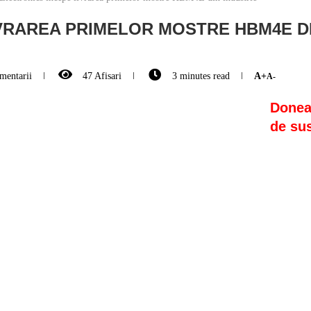
VRAREA PRIMELOR MOSTRE HBM4E DI
mentarii
47
Afisari
3 minutes read
A+
A-
Doneaz
de sus