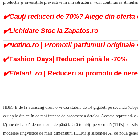
producție și investițiile preventive în infrastructură, vom continua să stimul
✔️Cauți reduceri de 70%? Alege din ofert
✔️Lichidare Stoc la Zapatos.ro
✔️Notino.ro | Promoții parfumuri originale 
✔️Fashion Days| Reduceri până la -70%
✔️Elefant .ro |
Reduceri si promotii de nere
HBM4E de la Samsung oferă o viteză stabilă de 14 gigabiți pe secundă (Gbps)
cerințele din ce în ce mai intense de procesare a datelor. Aceasta reprezintă 
lățime de bandă de memorie de până la 3,6 terabiți pe secundă (TB/s) per sti
modelele lingvistice de mari dimensiuni (LLM) și sistemele AI de nouă gener