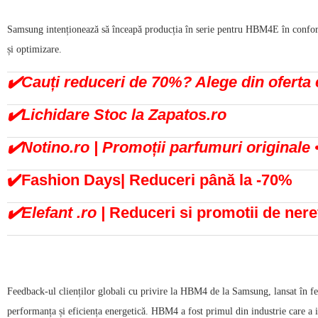
Samsung intenționează să înceapă producția în serie pentru HBM4E în conformi
și optimizare.
✔️Cauți reduceri de 70%? Alege din ofert
✔️Lichidare Stoc la Zapatos.ro
✔️Notino.ro | Promoții parfumuri originale 
✔️Fashion Days| Reduceri până la -70%
✔️Elefant .ro |
Reduceri si promotii de nere
Feedback-ul clienților globali cu privire la HBM4 de la Samsung, lansat în febr
performanța și eficiența energetică. HBM4 a fost primul din industrie care a int