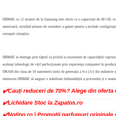
HBM4E cu 12 straturi de la Samsung este oferit cu o capacitate de 48 GB, cee
anterioară, existând planuri de extindere a gamei pentru a include configurați
cerințele clienților.
HBM4E se distinge prin faptul că profită la maximum de capacitățile cuprinz
aceleași tehnologii de vârf perfecționate prin experiența companiei în produc
DRAM din clasa de 10 nanometri (nm) de generația a 6-a (1c) din industrie 
memoriei HBM4E să asigure o stabilitate îmbunătățită a procesului și o manuf
✔️Cauți reduceri de 70%? Alege din ofert
✔️Lichidare Stoc la Zapatos.ro
✔️Notino.ro | Promoții parfumuri originale 