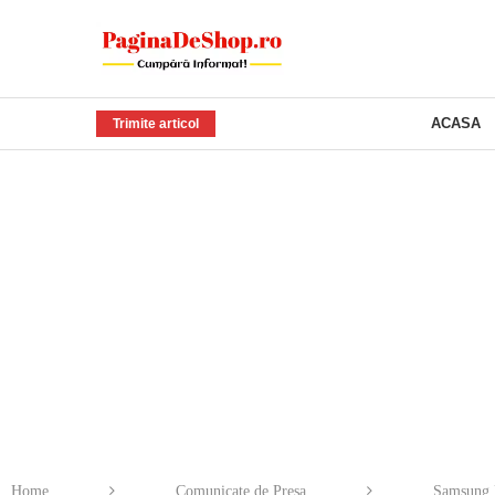
ACASA
Trimite articol
Home
Comunicate de Presa
Samsung E