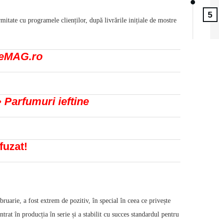
5
tate cu programele clienților, după livrările inițiale de mostre
a eMAG.ro
• Parfumuri ieftine
fuzat!
uarie, a fost extrem de pozitiv, în special în ceea ce privește
rat în producția în serie și a stabilit cu succes standardul pentru